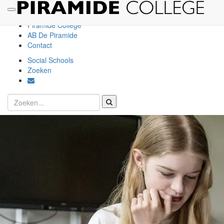
(V)SO De Piramide
SO De Piramide
Piramide College
AB De Piramide
Contact
Social Schools
Zoeken